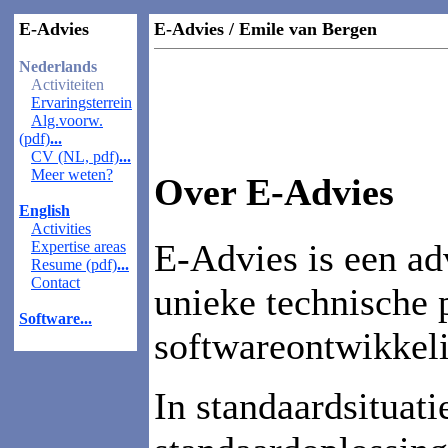
E-Advies
E-Advies / Emile van Bergen
Nederlands
Activiteiten
Ervaringsterrein
Alg.voorw.
(pdf)
...
CV (NL, pdf)
...
Meer weten?
Over E-Advies
English
Activities
E-Advies is een ad
Expertise areas
Resume (pdf)
...
Contact
unieke technische 
Software
...
softwareontwikkel
In standaardsituati